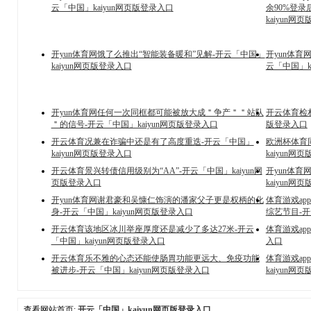
云「中国」kaiyun网页版登录入口
余90%登
kaiyun网
开yun体育网饿了么推出“智能装备暖和”见解-开云「中国」
开yun体
kaiyun网页版登录入口
云「中国」k
开yun体育网任何一次同框都可能被放大成＂争产＂＂站队
开云体育检朴
＂的信号-开云「中国」kaiyun网页版登录入口
版登录入口
开云体育况兼在诈骗中还是有了高度重迭-开云「中国」
欧洲杯体育同比
kaiyun网页版登录入口
kaiyun网
开云体育景兴转债信用级别为“AA”-开云「中国」kaiyun网
开yun体
页版登录入口
kaiyun网
开yun体育网谢君豪和吴慷仁饰演的潘家父子更是权柄的化
体育游戏a
身-开云「中国」kaiyun网页版登录入口
综艺节目-开
开云体育该地区冰川举座厚度还是减少了多达27米-开云
体育游戏ap
「中国」kaiyun网页版登录入口
入口
开云体育乐不雅的心态还能使肠胃功能更远大、免疫功能
体育游戏a
被进步-开云「中国」kaiyun网页版登录入口
kaiyun网
查看网站首页:
开云「中国」kaiyun网页版登录入口