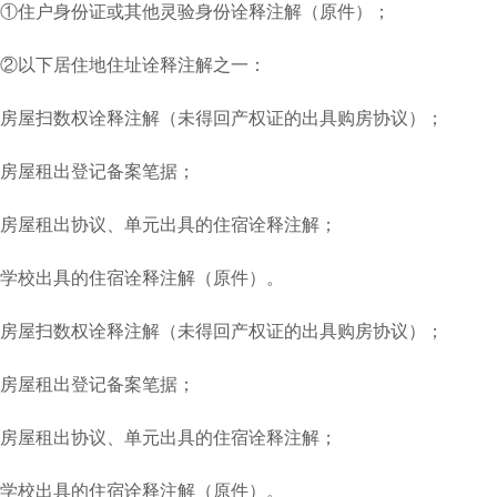
①住户身份证或其他灵验身份诠释注解（原件）；
②以下居住地住址诠释注解之一：
房屋扫数权诠释注解（未得回产权证的出具购房协议）；
房屋租出登记备案笔据；
房屋租出协议、单元出具的住宿诠释注解；
学校出具的住宿诠释注解（原件）。
房屋扫数权诠释注解（未得回产权证的出具购房协议）；
房屋租出登记备案笔据；
房屋租出协议、单元出具的住宿诠释注解；
学校出具的住宿诠释注解（原件）。