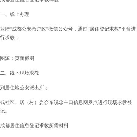
一、线上办理
登陆“成都公安微户政”微信公众号，通过“居住登记求教”平台进
行求教；
图源：页面截图
二、线下现场求教
到居住地公安派出所；
或社区、居（村）委会东说念主口信息网罗点进行现场求教登
记。
成都居住信息登记求教所需材料