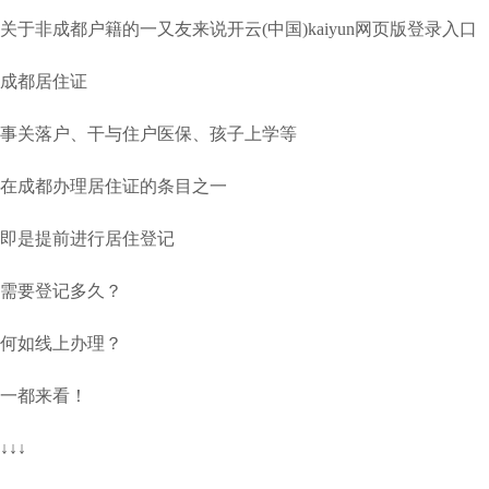
关于非成都户籍的一又友来说开云(中国)kaiyun网页版登录入口
成都居住证
事关落户、干与住户医保、孩子上学等
在成都办理居住证的条目之一
即是提前进行居住登记
需要登记多久？
何如线上办理？
一都来看！
↓↓↓