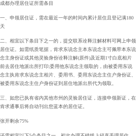
成都办理居住证所需条目
一、申领居住证，需在最近一年的时间内累计居住且登记满180
天
二、相宜以下条目下之一的，提交联系诠释注解材料可网上申领
居住证。如需纸质笔据，肯求东说念主本东说念主可佩带本东说
念主身份证或其他灵验身份诠释注解(原件)及近期1寸白底相片
前去居住地派出所打印;委用他东说念主领取的，由被委用东说
念主执肯求东说念主相片、委用书、委用东说念主住户身份证、
被委用东说念主住户身份证到居住地派出所代为领取。
三、如您已执有省内其他市州的灵验居住证，连接申领新证，在
肯求通事后将自动刊出您蓝本的居住证。
张开剩余75%
还需相宜以下5个条目之一，初次办理不错线上径直手理居住