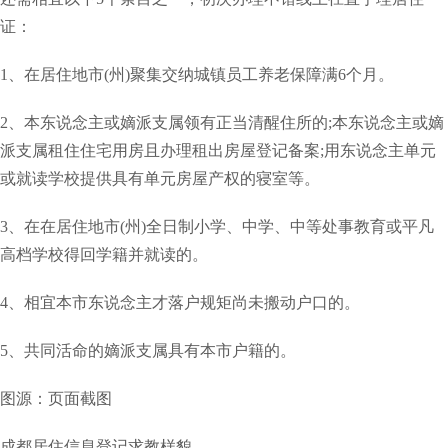
证：
1、在居住地市(州)聚集交纳城镇员工养老保障满6个月。
2、本东说念主或嫡派支属领有正当清醒住所的;本东说念主或嫡
派支属租住住宅用房且办理租出房屋登记备案;用东说念主单元
或就读学校提供具有单元房屋产权的寝室等。
3、在在居住地市(州)全日制小学、中学、中等处事教育或平凡
高档学校得回学籍并就读的。
4、相宜本市东说念主才落户规矩尚未搬动户口的。
5、共同活命的嫡派支属具有本市户籍的。
图源：页面截图
成都居住信息登记求教样貌