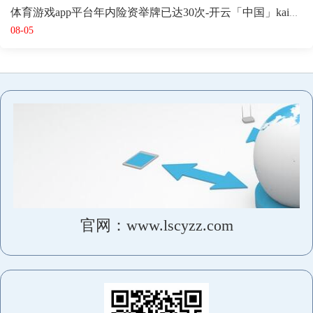
体育游戏app平台年内险资举牌已达30次-开云「中国」kaiyun网页版登录入口
08-05
官网：www.lscyzz.com