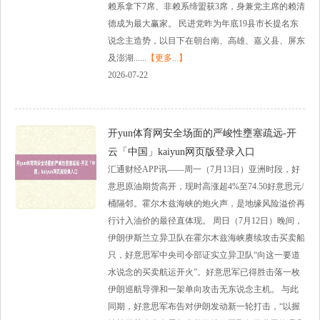
赖系拿下7席、非赖系缔盟获3席，身兼党主席的赖清
德成为最大赢家。 民进党昨为年底19县市长提名东
说念主造势，以目下在朝台南、高雄、嘉义县、屏东
及澎湖......
【更多...】
2026-07-22
开yun体育网安全场面的严峻性壅塞疏远-开
云「中国」kaiyun网页版登录入口
汇通财经APP讯——周一（7月13日）亚洲时段，好
意思原油期货高开，现时高涨超4%至74.50好意思元/
桶隔邻。霍尔木兹海峡的炮火声，是地缘风险溢价再
行计入油价的最径直体现。 周日（7月12日）晚间，
伊朗伊斯兰立异卫队在霍尔木兹海峡赓续攻击买卖船
只，好意思军中央司令部证实立异卫队“向这一要道
水说念的买卖航运开火”。好意思军已得胜击落一枚
伊朗巡航导弹和一架单向攻击无东说念主机。 与此
同期，好意思军布告对伊朗发动新一轮打击，“以握