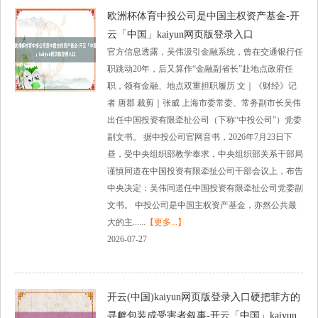
欧洲杯体育中投公司是中国主权资产基金-开
云「中国」kaiyun网页版登录入口
官方信息透露，吴伟汲引金融系统，曾在交通银行任
职跳动20年，后又算作“金融副省长”赴地点政府任
职，领有金融、地点双重担职履历 文｜《财经》记
者 唐郡 裁剪｜张威 上海市委常委、常务副市长吴伟
出任中国投资有限牵扯公司（下称“中投公司”）党委
副文书。 据中投公司官网音书，2026年7月23日下
昼，受中央组织部教学奉求，中央组织部关系干部局
谨慎同道在中国投资有限牵扯公司干部会议上，布告
中央决定：吴伟同道任中国投资有限牵扯公司党委副
文书。 中投公司是中国主权资产基金，亦然公共最
大的主......
【更多...】
2026-07-27
开云(中国)kaiyun网页版登录入口硬把菲方的
寻衅包装成受害者叙事-开云「中国」kaiyun