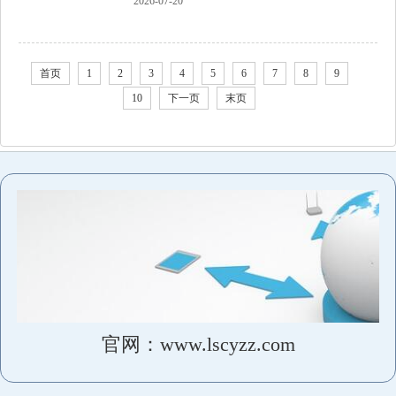
2026-07-20
首页
1
2
3
4
5
6
7
8
9
10
下一页
末页
官网：www.lscyzz.com