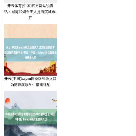
开云体育(中国)官方网站说真
话：威海和烟台王人是海滨城市-
开
开云(中国)kaiyun网页版登录入口
为随班就读学生搭建适配