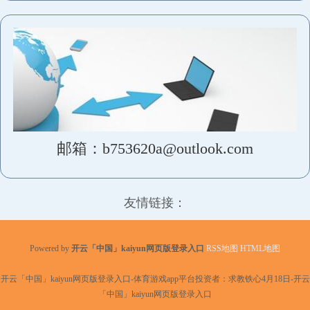
邮箱：b753620a@outlook.com
友情链接：
Powered by
开云「中国」kaiyun网页版登录入口
RSS地图
HTML地图
开云「中国」kaiyun网页版登录入口-体育游戏app平台投资者：求教铁心4月18日-开云
「中国」kaiyun网页版登录入口