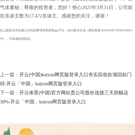
气体董秘：尊敬的投资者，您好！铁心2025年3月31日，公司鼓
吹东谈主数为17,472东谈主。感谢您的关注，谢谢！
以上践诺为本站据公开信息整理体育游戏app平台，由AI算法生成（网信算备310104345710301240019
号），不组成投资提议。
上一篇：
开云(中国)kaiyun网页版登录入口夯实应收款项回款门
径-开云「中国」kaiyun网页版登录入口
下一篇：
开云体育(中国)官方网站贵公司股价连接三天跌幅达
30%-开云「中国」kaiyun网页版登录入口