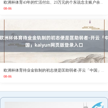
欧洲杯体育43年的忙活付出、23万元的个东说念主账户余额-开云「中国」kaiyun网页版登录入口
08-06
欧洲杯体育待业金轨制的初志便是匡助弱者-开云「中国」kaiyun网页版登录入口
08-06