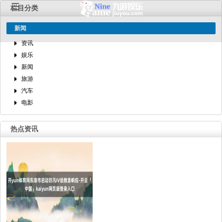
栏目分类
新闻
资讯
娱乐
新闻
旅游
汽车
电影
热点资讯