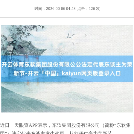
时间：2026-06-06 04:58
点击：126 次
近日，天眼查APP表示，东软集团股份有限公司（简称“东软集
团”）法定代表东谈主发生变更，从刘积仁变为荣新节。