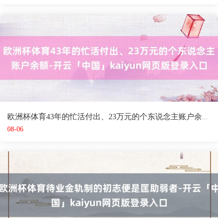
欧洲杯体育43年的忙活付出、23万元的个东说念主账户余额-开云「中国」kaiyun网页版登录入口
08-06