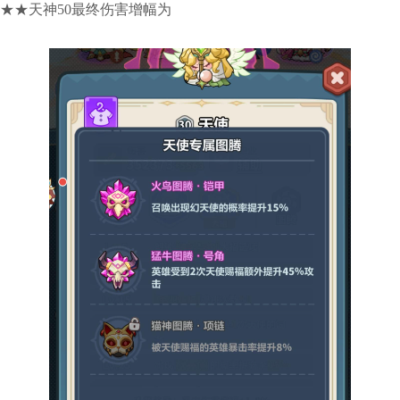
★★天神50最终伤害增幅为