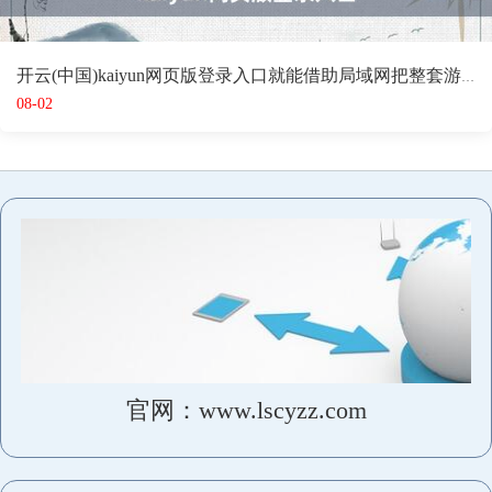
开云(中国)kaiyun网页版登录入口就能借助局域网把整套游戏竣工拷贝至另一台主机-开云「中国」kaiyun网页版登录入口
08-02
官网：www.lscyzz.com