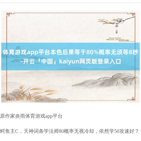
原作家炎雨体育游戏app平台
鳄鱼主C，天神词条学法师80概率无视冷却，依然学50攻速好？