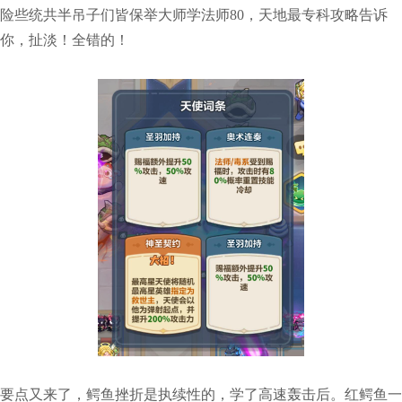
险些统共半吊子们皆保举大师学法师80，天地最专科攻略告诉
你，扯淡！全错的！
要点又来了，鳄鱼挫折是执续性的，学了高速轰击后。红鳄鱼一