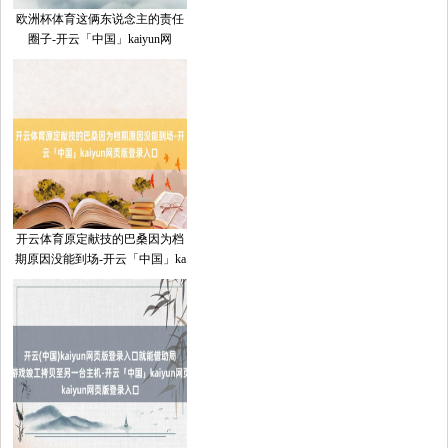
欧洲杯体育这俩东说念主的责任
圈子-开云「中国」kaiyun网
开云体育原定献技的巴桑因为档
期原因没能到场-开云「中国」ka