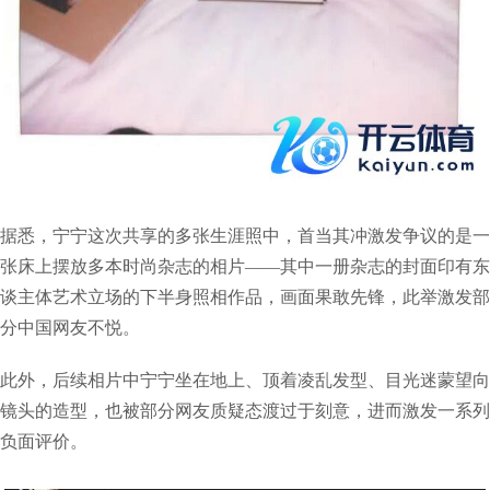
据悉，宁宁这次共享的多张生涯照中，首当其冲激发争议的是一
张床上摆放多本时尚杂志的相片——其中一册杂志的封面印有东
谈主体艺术立场的下半身照相作品，画面果敢先锋，此举激发部
分中国网友不悦。
此外，后续相片中宁宁坐在地上、顶着凌乱发型、目光迷蒙望向
镜头的造型，也被部分网友质疑态渡过于刻意，进而激发一系列
负面评价。