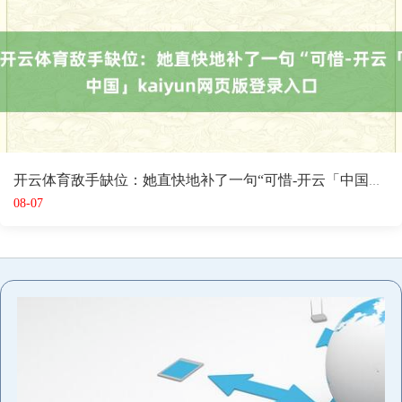
开云体育敌手缺位：她直快地补了一句“可惜-开云「中国」kaiyun网页版登录入口
08-07