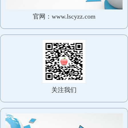
官网：www.lscyzz.com
关注我们