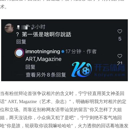
术。
当有粉丝辩论首张争议相片的含义时，宁宁径直用英文神圣回
话" ART, Magazine（艺术、杂志）"，明确标明我方对相片的定
位和立场。而靠近别称网友语带讪笑的留言"你又怎样了大姐
姐，两天沒说你，小众病又犯了是吧"，宁宁则绝不客气地回
呛"你是誰，轮获取你说我嘛哈哈哈"，火力透彻的回话蓦地激发