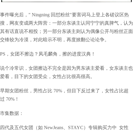
事件曝光后，" Ningning 回怼粉丝"要害词马上登上各磋议区热
搜，网友变成两大阵营：一部分东谈主认同宁宁的真脾气，认为
其有话直说不相投；另一部分东谈主则认为偶像公开与粉丝正面
交锋较为冷漠，对此暗示不明，再度掀翻公论论争。
PS，女团不擦边？凤毛麟角，擦的进度汉典！
说个冷常识，女团擦边不完全是因为男东谈主爱看，女东谈主也
爱看，目下的女团受众，女性占比很高很高。
早期女团粉丝，男性占比 70%，但目下反过来了，女性占比超
过 70%！
市集数据：
四代及五代女团（如 NewJeans、STAYC）专辑购买力中 ‌ 女性