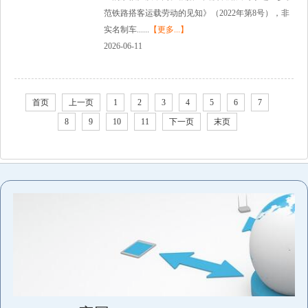
范铁路搭客运载劳动的见知》（2022年第8号），非
实名制车......
【更多...】
2026-06-11
首页
上一页
1
2
3
4
5
6
7
8
9
10
11
下一页
末页