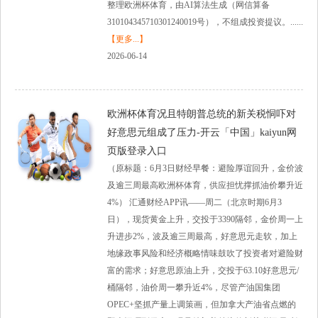
整理欧洲杯体育，由AI算法生成（网信算备
310104345710301240019号），不组成投资提议。......
【更多...】
2026-06-14
欧洲杯体育况且特朗普总统的新关税恫吓对
好意思元组成了压力-开云「中国」kaiyun网
页版登录入口
（原标题：6月3日财经早餐：避险厚谊回升，金价波
及逾三周最高欧洲杯体育，供应担忧撑抓油价攀升近
4%） 汇通财经APP讯——周二（北京时期6月3
日），现货黄金上升，交投于3390隔邻，金价周一上
升进步2%，波及逾三周最高，好意思元走软，加上
地缘政事风险和经济概略情味鼓吹了投资者对避险财
富的需求；好意思原油上升，交投于63.10好意思元/
桶隔邻，油价周一攀升近4%，尽管产油国集团
OPEC+坚抓产量上调策画，但加拿大产油省点燃的