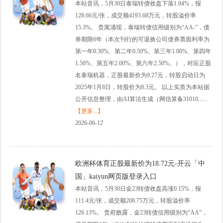
本站音讯，5月30日泰瑞转债收盘下落1.04%，报
128.66元/张，成交额4193.68万元，转股溢价率
15.3%。 贵寓涌现，泰瑞转债信用级别为“AA-”，债
券期限6年（本次刊行的可退换公司债券票面利率为
第一年0.30%、第二年0.50%、第三年1.00%、第四年
1.50%、第五年2.00%、第六年2.50%。），对应正股
名泰瑞机器，正股最新价为9.27元，转股启动日为
2025年1月8日，转股价为8.3元。 以上实质为本站据
公开信息整理，由AI算法生成（网信算备31010......
【更多...】
2026-06-12
欧洲杯体育正股最新价为18.72元-开云「中
国」kaiyun网页版登录入口
本站音讯，5月30日金23转债收盘高涨0.15%，报
111.4元/张，成交额208.75万元，转股溢价率
126.13%。 贵府败露，金23转债信用级别为“AA”，