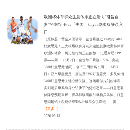
欧洲杯体育群众生意体系正在滑向“引咎自
责”的幽谷-开云「中国」kaiyun网页版登录入
口
（原标题：黄金来回请示：金价暴涨近3%剑指3400
好意思元！三大核爆级身分点火避险怒潮欧洲杯体育
欧洲杯体育，历史性行情正在酝酿） 汇通财经APP
讯——周一（6月2日）金价单日暴涨2.77%，突破
3380好意思元/盎司，创下三周新高；周二（6月3
日）亚市早盘更是一度波及3392好意思元，多头剑指
3400好意思元关键心情关隘。这场看似片刻的爆发，
实则是多重风险身分访佛下的势必恶果——好意思联
储降息预期重燃、俄乌和谈离散引爆构兵风险、好意
思国钢铝关税翻倍至50%扯破群众供应链……黄......
【更多...】
2026-06-13